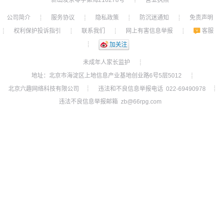
┊
公司简介
服务协议
隐私政策
防沉迷通知
免责声明
┊
┊
┊
┊
权利保护投诉指引
联系我们
网上有害信息举报
客服
┊
┊
┊
┊
┊
加关注
未成年人家长监护
┊
地址：北京市海淀区上地信息产业基地创业路6号5层5012
┊
北京六趣网络科技有限公司
违法和不良信息举报电话 022-69490978
┊
┊
违法不良信息举报邮箱 zb@66rpg.com