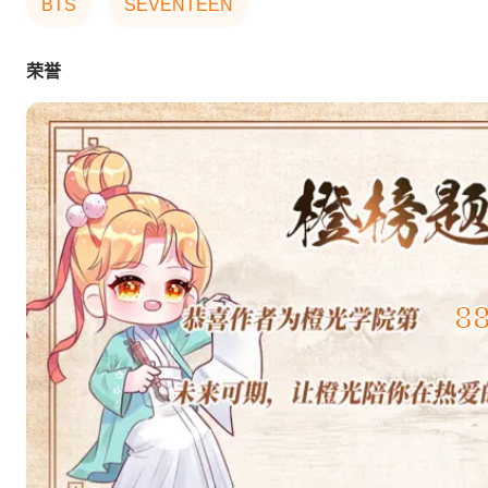
BTS
SEVENTEEN
荣誉
8