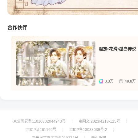
合作伙伴
限定•花滑•孤岛传说
3.3万
49.8万
京公网安备11010802044943号
京网文[2023]4218-125号
┊
┊
京ICP证161160号
京ICP备13038039号-2
┊
┊
新出发京零字第海210278号
营业执照