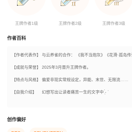
王牌作者1级
王牌作者2级
王牌作者3级
作者百科
【作者代表作】
与云养雀的合作： 《我不当炮灰》《花滑·孤岛传
【成就与荣誉】
2025年3月晋升王牌作者。
【特点与风格】
偏爱非现实常规设定，异能、末世、无限流……
【自我介绍】
幻想写出让读者痛苦一生的文字中 ̖́- ᐝ
创作偏好