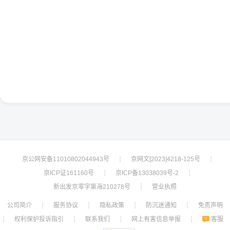
京公网安备11010802044943号
京网文[2023]4218-125号
┊
┊
京ICP证161160号
京ICP备13038039号-2
┊
┊
新出发京零字第海210278号
营业执照
┊
公司简介
服务协议
隐私政策
防沉迷通知
免责声明
┊
┊
┊
┊
权利保护投诉指引
联系我们
网上有害信息举报
客服
┊
┊
┊
┊