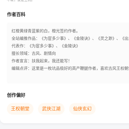
不臣，便是生机。
作者百科
红橙黄绿青蓝紫的白，橙光签约作者。
全站编推作品：《为宦多少事》、《金陵诀》、《灵之渺》、《出
代表作：《为宦多少事》、《金陵诀》
擅长领域：古风、剧情向
作者宣言：扶我起来，我还能写！
编辑点评：这里是一枚坑品极好的高产鞭腿作者，喜欢古风王权朝
创作偏好
王权朝堂
武侠江湖
仙侠玄幻