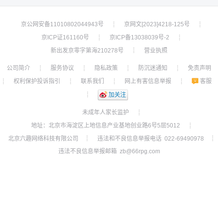
京公网安备11010802044943号
京网文[2023]4218-125号
┊
┊
京ICP证161160号
京ICP备13038039号-2
┊
┊
新出发京零字第海210278号
营业执照
┊
公司简介
服务协议
隐私政策
防沉迷通知
免责声明
┊
┊
┊
┊
权利保护投诉指引
联系我们
网上有害信息举报
客服
┊
┊
┊
┊
┊
加关注
未成年人家长监护
┊
地址：北京市海淀区上地信息产业基地创业路6号5层5012
┊
北京六趣网络科技有限公司
违法和不良信息举报电话 022-69490978
┊
┊
违法不良信息举报邮箱 zb@66rpg.com