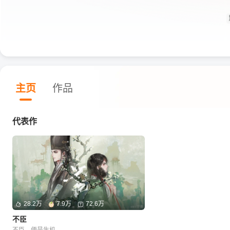
主页
作品
代表作
28.2万
7.9万
72.6万
不臣