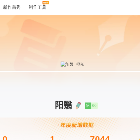
新作首秀
制作工具
阳翳
信
60
0
1
7044