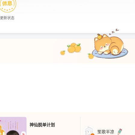
更新状态
神仙脱单计划
笙歌半凉