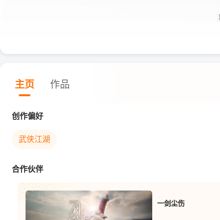
主页
作品
创作偏好
武侠江湖
合作伙伴
一剑尘伤