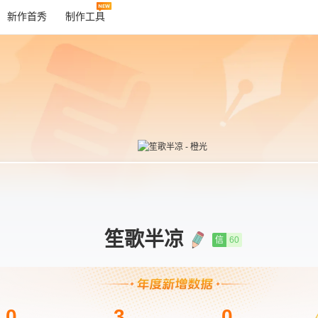
新作首秀
制作工具
笙歌半凉
信
60
0
3
0