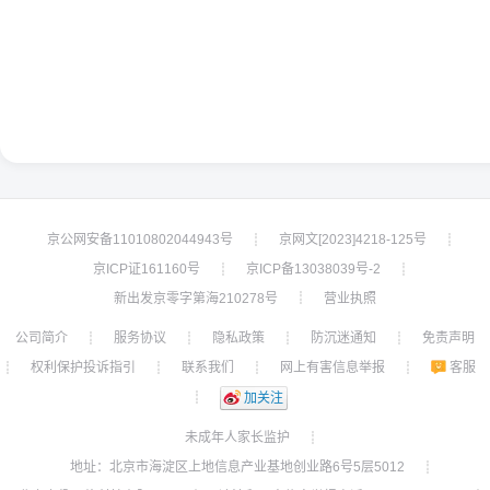
京公网安备11010802044943号
京网文[2023]4218-125号
┊
┊
京ICP证161160号
京ICP备13038039号-2
┊
┊
新出发京零字第海210278号
营业执照
┊
公司简介
服务协议
隐私政策
防沉迷通知
免责声明
┊
┊
┊
┊
权利保护投诉指引
联系我们
网上有害信息举报
客服
┊
┊
┊
┊
┊
加关注
未成年人家长监护
┊
地址：北京市海淀区上地信息产业基地创业路6号5层5012
┊