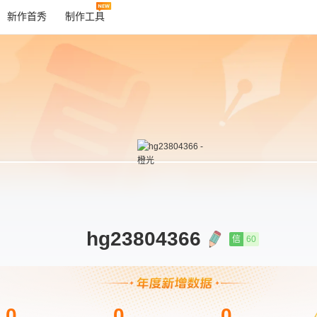
新作首秀
制作工具
hg23804366
信
60
0
0
0