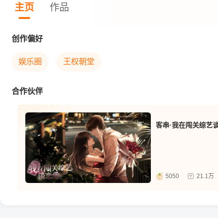
主页
作品
创作偏好
娱乐圈
王权朝堂
合作伙伴
客串·我在闯关综艺
5050
21.1万