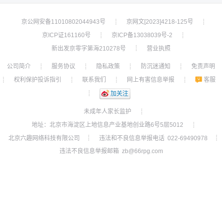
京公网安备11010802044943号
京网文[2023]4218-125号
┊
┊
京ICP证161160号
京ICP备13038039号-2
┊
┊
新出发京零字第海210278号
营业执照
┊
公司简介
服务协议
隐私政策
防沉迷通知
免责声明
┊
┊
┊
┊
权利保护投诉指引
联系我们
网上有害信息举报
客服
┊
┊
┊
┊
┊
加关注
未成年人家长监护
┊
地址：北京市海淀区上地信息产业基地创业路6号5层5012
┊
北京六趣网络科技有限公司
违法和不良信息举报电话 022-69490978
┊
┊
违法不良信息举报邮箱 zb@66rpg.com