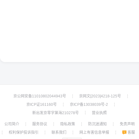
京公网安备11010802044943号
京网文[2023]4218-125号
┊
┊
京ICP证161160号
京ICP备13038039号-2
┊
┊
新出发京零字第海210278号
营业执照
┊
公司简介
服务协议
隐私政策
防沉迷通知
免责声明
┊
┊
┊
┊
权利保护投诉指引
联系我们
网上有害信息举报
客服
┊
┊
┊
┊