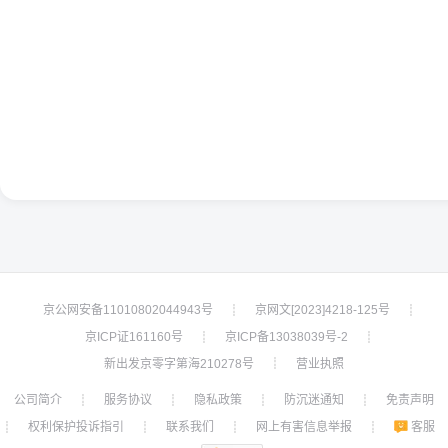
京公网安备11010802044943号
京网文[2023]4218-125号
┊
┊
京ICP证161160号
京ICP备13038039号-2
┊
┊
新出发京零字第海210278号
营业执照
┊
公司简介
服务协议
隐私政策
防沉迷通知
免责声明
┊
┊
┊
┊
权利保护投诉指引
联系我们
网上有害信息举报
客服
┊
┊
┊
┊