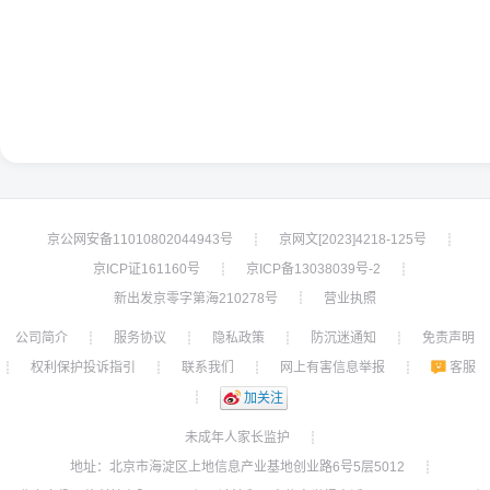
京公网安备11010802044943号
京网文[2023]4218-125号
┊
┊
京ICP证161160号
京ICP备13038039号-2
┊
┊
新出发京零字第海210278号
营业执照
┊
公司简介
服务协议
隐私政策
防沉迷通知
免责声明
┊
┊
┊
┊
权利保护投诉指引
联系我们
网上有害信息举报
客服
┊
┊
┊
┊
┊
加关注
未成年人家长监护
┊
地址：北京市海淀区上地信息产业基地创业路6号5层5012
┊