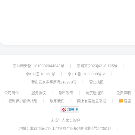
京公网安备11010802044943号
京网文[2023]4218-125号
┊
┊
京ICP证161160号
京ICP备13038039号-2
┊
┊
新出发京零字第海210278号
营业执照
┊
公司简介
服务协议
隐私政策
防沉迷通知
免责声明
┊
┊
┊
┊
权利保护投诉指引
联系我们
网上有害信息举报
客服
┊
┊
┊
┊
┊
加关注
未成年人家长监护
┊
地址：北京市海淀区上地信息产业基地创业路6号5层5012
┊