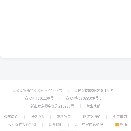
京公网安备11010802044943号
京网文[2023]4218-125号
┊
┊
京ICP证161160号
京ICP备13038039号-2
┊
┊
新出发京零字第海210278号
营业执照
┊
公司简介
服务协议
隐私政策
防沉迷通知
免责声明
┊
┊
┊
┊
权利保护投诉指引
联系我们
网上有害信息举报
客服
┊
┊
┊
┊