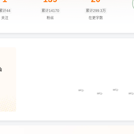
累计44
累计14170
累计299.3万
关注
粉丝
在更字数
仙