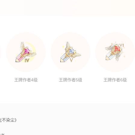
王牌作者4级
王牌作者5级
王牌作者6级
光不染尘》