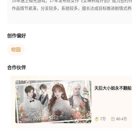
15年迷上橙光游戏，17年发布处女作《女神养成计划》成为签约
作品情节紧凑，分支较多，系统较多，擅长达成目标推进剧情式养
创作偏好
校园
合作伙伴
天后大小姐永不翻船
7万
60.4万