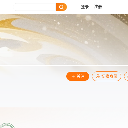
登录
注册
关注
切换身份