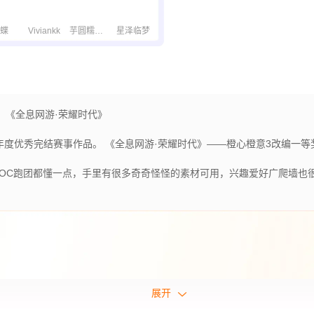
蝶
Viviankk
芋圆糯米奶茶
星泽临梦
》、《全息网游·荣耀时代》
23年度优秀完结赛事作品。 《全息网游·荣耀时代》——橙心橙意3改编一等奖
OC跑团都懂一点，手里有很多奇奇怪怪的素材可用，兴趣爱好广爬墙也
展开