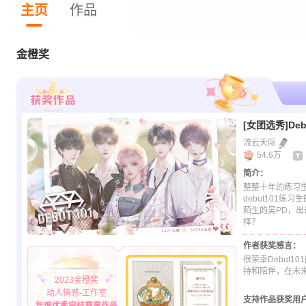
主页
作品
金橙奖
[女团选秀]Debu
流云天际
54.6万
简介：
整整十年的练习
debut101练
陌生的吴PD，
择？
作者获奖感言：
很荣幸Debut
持和陪伴，在未
2023金橙奖
动人情感-工作室
支持作品获奖用