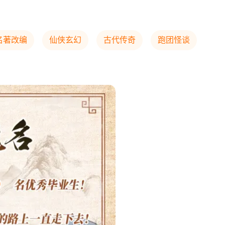
名著改编
仙侠玄幻
古代传奇
跑团怪谈
9