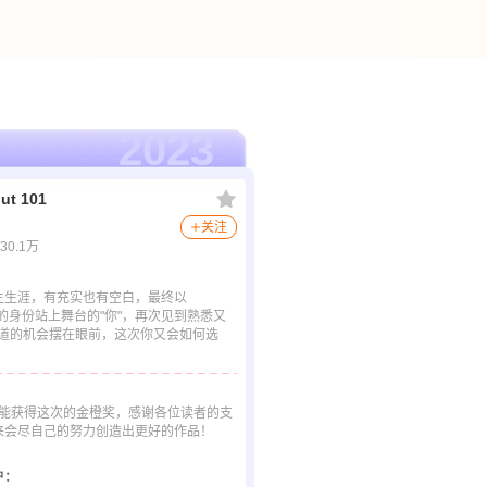
2023
t 101
关注
30.1万
生生涯，有充实也有空白，最终以
习生的身份站上舞台的"你"，再次见到熟悉又
出道的机会摆在眼前，这次你又会如何选
101能获得这次的金橙奖，感谢各位读者的支
来会尽自己的努力创造出更好的作品！
户：