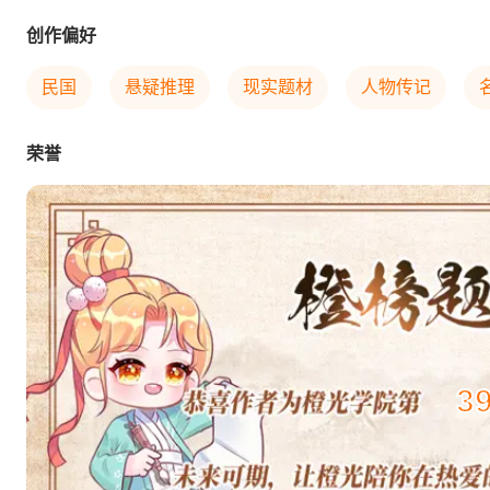
创作偏好
民国
悬疑推理
现实题材
人物传记
荣誉
3