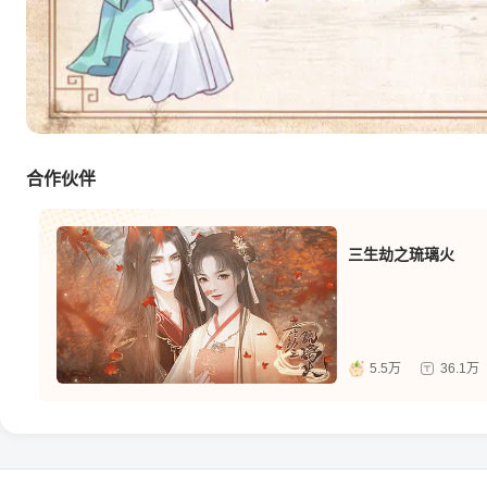
合作伙伴
三生劫之琉璃火
5.5万
36.1万