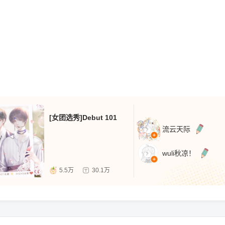
[女团选秀]Debut 101
流云天际
wuli秋凉！
5.5万
30.1万