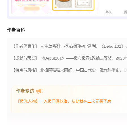
年度优秀完结赛事作品
善阅
蝴
作者百科
【作者代表作】
三生劫系列、橙光战国宇宙系列、《Debut101
【成就与荣誉】
《Debut101》——橙心橙意1改编三等奖，20
【特点与风格】
北极圈猫猫求同好，中国古代史，近代科学史，C
作者专访
【橙光人物】一入橙门深似海，从此就在二次元买了房