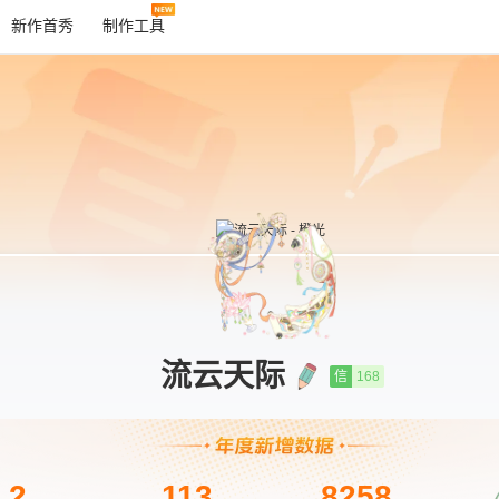
新作首秀
制作工具
流云天际
信
168
2
113
8258