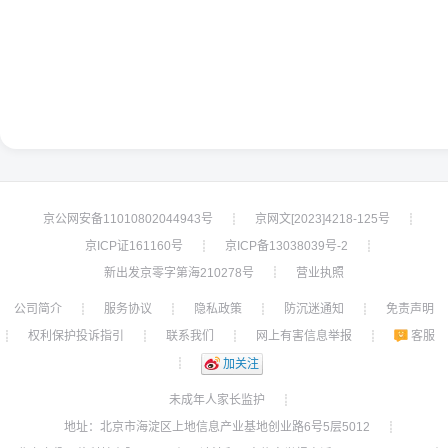
京公网安备11010802044943号
京网文[2023]4218-125号
┊
┊
京ICP证161160号
京ICP备13038039号-2
┊
┊
新出发京零字第海210278号
营业执照
┊
公司简介
服务协议
隐私政策
防沉迷通知
免责声明
┊
┊
┊
┊
权利保护投诉指引
联系我们
网上有害信息举报
客服
┊
┊
┊
┊
┊
加关注
未成年人家长监护
┊
地址：北京市海淀区上地信息产业基地创业路6号5层5012
┊