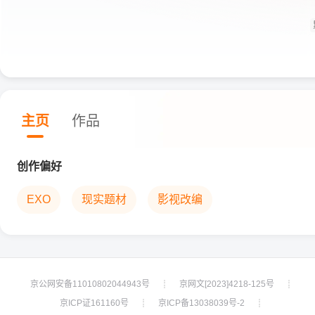
主页
作品
创作偏好
EXO
现实题材
影视改编
京公网安备11010802044943号
京网文[2023]4218-125号
┊
┊
京ICP证161160号
京ICP备13038039号-2
┊
┊