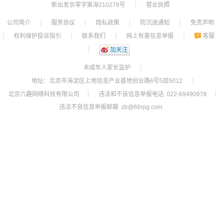
新出发京零字第海210278号
营业执照
┊
公司简介
服务协议
隐私政策
防沉迷通知
免责声明
┊
┊
┊
┊
权利保护投诉指引
联系我们
网上有害信息举报
客服
┊
┊
┊
┊
┊
加关注
未成年人家长监护
┊
地址：北京市海淀区上地信息产业基地创业路6号5层5012
┊
北京六趣网络科技有限公司
违法和不良信息举报电话 022-69490978
┊
┊
违法不良信息举报邮箱 zb@66rpg.com