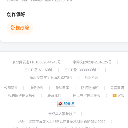
民国风、悬疑、古早期中短篇入橙初心作品
创作偏好
影视改编
京公网安备11010802044943号
京网文[2023]4218-125号
┊
┊
京ICP证161160号
京ICP备13038039号-2
┊
┊
新出发京零字第海210278号
营业执照
┊
公司简介
服务协议
隐私政策
防沉迷通知
免责声明
┊
┊
┊
┊
权利保护投诉指引
联系我们
网上有害信息举报
客服
┊
┊
┊
┊
┊
加关注
未成年人家长监护
┊
地址：北京市海淀区上地信息产业基地创业路6号5层5012
┊