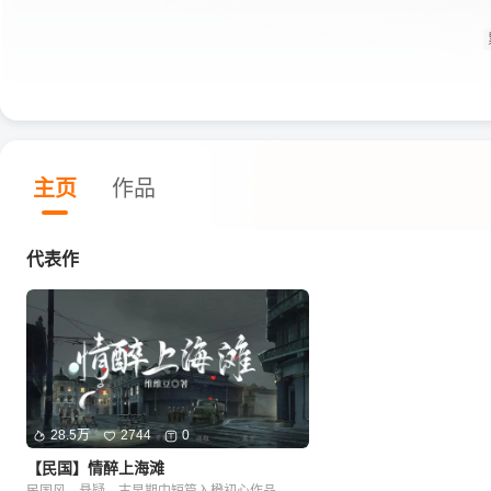
主页
作品
代表作
28.5万
2744
0
【民国】情醉上海滩