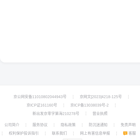
京公网安备11010802044943号
京网文[2023]4218-125号
┊
┊
京ICP证161160号
京ICP备13038039号-2
┊
┊
新出发京零字第海210278号
营业执照
┊
公司简介
服务协议
隐私政策
防沉迷通知
免责声明
┊
┊
┊
┊
权利保护投诉指引
联系我们
网上有害信息举报
客服
┊
┊
┊
┊