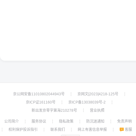
京公网安备11010802044943号
京网文[2023]4218-125号
┊
┊
京ICP证161160号
京ICP备13038039号-2
┊
┊
新出发京零字第海210278号
营业执照
┊
公司简介
服务协议
隐私政策
防沉迷通知
免责声明
┊
┊
┊
┊
权利保护投诉指引
联系我们
网上有害信息举报
客服
┊
┊
┊
┊