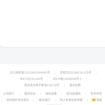
京公网安备11010802044943号
京网文[2023]4218-125号
┊
┊
京ICP证161160号
京ICP备13038039号-2
┊
┊
新出发京零字第海210278号
营业执照
┊
公司简介
服务协议
隐私政策
防沉迷通知
免责声明
┊
┊
┊
┊
权利保护投诉指引
联系我们
网上有害信息举报
客服
┊
┊
┊
┊