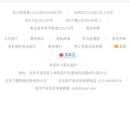
京公网安备11010802044943号
京网文[2023]4218-125号
┊
┊
京ICP证161160号
京ICP备13038039号-2
┊
┊
新出发京零字第海210278号
营业执照
┊
公司简介
服务协议
隐私政策
防沉迷通知
免责声明
┊
┊
┊
┊
权利保护投诉指引
联系我们
网上有害信息举报
客服
┊
┊
┊
┊
┊
加关注
未成年人家长监护
┊
地址：北京市海淀区上地信息产业基地创业路6号5层5012
┊
北京六趣网络科技有限公司
违法和不良信息举报电话 022-69490978
┊
┊
违法不良信息举报邮箱 zb@66rpg.com