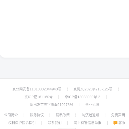
京公网安备11010802044943号
京网文[2023]4218-125号
┊
┊
京ICP证161160号
京ICP备13038039号-2
┊
┊
新出发京零字第海210278号
营业执照
┊
公司简介
服务协议
隐私政策
防沉迷通知
免责声明
┊
┊
┊
┊
权利保护投诉指引
联系我们
网上有害信息举报
客服
┊
┊
┊
┊