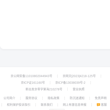
京公网安备11010802044943号
京网文[2023]4218-125号
┊
┊
京ICP证161160号
京ICP备13038039号-2
┊
┊
新出发京零字第海210278号
营业执照
┊
公司简介
服务协议
隐私政策
防沉迷通知
免责声明
┊
┊
┊
┊
权利保护投诉指引
联系我们
网上有害信息举报
客服
┊
┊
┊
┊