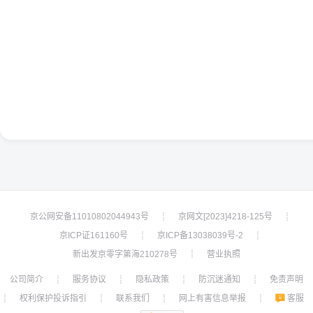
京公网安备11010802044943号
京网文[2023]4218-125号
┊
┊
京ICP证161160号
京ICP备13038039号-2
┊
┊
新出发京零字第海210278号
营业执照
┊
公司简介
服务协议
隐私政策
防沉迷通知
免责声明
┊
┊
┊
┊
权利保护投诉指引
联系我们
网上有害信息举报
客服
┊
┊
┊
┊