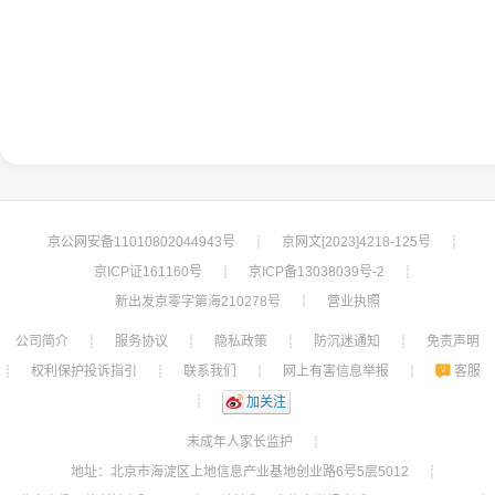
京公网安备11010802044943号
京网文[2023]4218-125号
┊
┊
京ICP证161160号
京ICP备13038039号-2
┊
┊
新出发京零字第海210278号
营业执照
┊
公司简介
服务协议
隐私政策
防沉迷通知
免责声明
┊
┊
┊
┊
权利保护投诉指引
联系我们
网上有害信息举报
客服
┊
┊
┊
┊
┊
加关注
未成年人家长监护
┊
地址：北京市海淀区上地信息产业基地创业路6号5层5012
┊