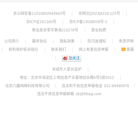
京公网安备11010802044943号
京网文[2023]4218-125号
┊
┊
京ICP证161160号
京ICP备13038039号-2
┊
┊
新出发京零字第海210278号
营业执照
┊
公司简介
服务协议
隐私政策
防沉迷通知
免责声明
┊
┊
┊
┊
权利保护投诉指引
联系我们
网上有害信息举报
客服
┊
┊
┊
┊
┊
加关注
未成年人家长监护
┊
地址：北京市海淀区上地信息产业基地创业路6号5层5012
┊
北京六趣网络科技有限公司
违法和不良信息举报电话 022-69490978
┊
┊
违法不良信息举报邮箱 zb@66rpg.com