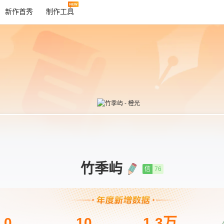
新作首秀
制作工具
竹季屿
信
76
0
10
1.3万