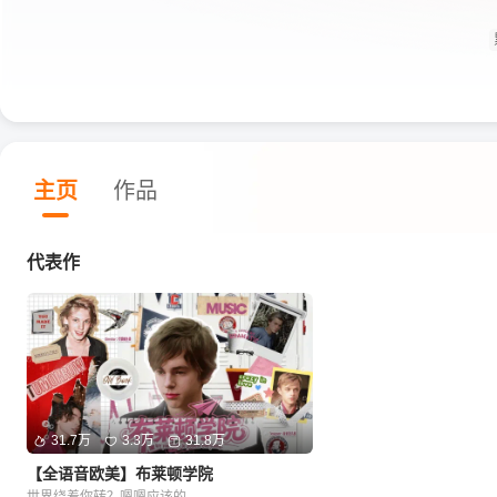
主页
作品
代表作
31.7万
3.3万
31.8万
【全语音欧美】布莱顿学院