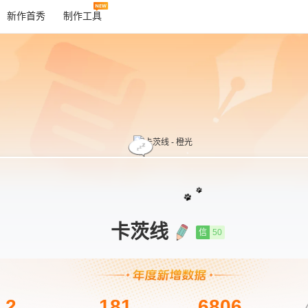
新作首秀
制作工具
卡茨线
信
50
2
181
6806