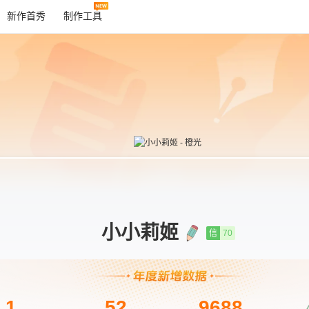
新作首秀
制作工具
小小莉姬
信
70
1
52
9688