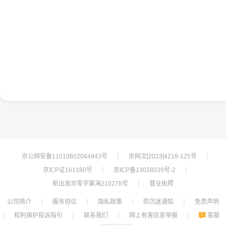
京公网安备11010802044943号
京网文[2023]4218-125号
┊
┊
京ICP证161160号
京ICP备13038039号-2
┊
┊
新出发京零字第海210278号
营业执照
┊
公司简介
服务协议
隐私政策
防沉迷通知
免责声明
┊
┊
┊
┊
权利保护投诉指引
联系我们
网上有害信息举报
客服
┊
┊
┊
┊