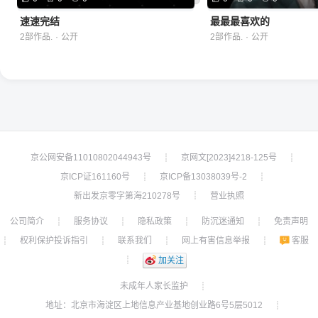
速速完结
最最最喜欢的
2部作品.
·
公开
2部作品.
·
公开
京公网安备11010802044943号
京网文[2023]4218-125号
┊
┊
京ICP证161160号
京ICP备13038039号-2
┊
┊
新出发京零字第海210278号
营业执照
┊
公司简介
服务协议
隐私政策
防沉迷通知
免责声明
┊
┊
┊
┊
权利保护投诉指引
联系我们
网上有害信息举报
客服
┊
┊
┊
┊
┊
加关注
未成年人家长监护
┊
地址：北京市海淀区上地信息产业基地创业路6号5层5012
┊