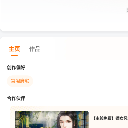
主页
作品
创作偏好
宫闱府宅
合作伙伴
【主线免费】嫡女风