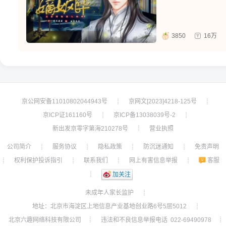
3850
16万
京公网安备11010802044943号
京网文[2023]4218-125号
┊
┊
京ICP证161160号
京ICP备13038039号-2
┊
┊
新出发京零字第海210278号
营业执照
┊
公司简介
服务协议
隐私政策
防沉迷通知
免责声明
┊
┊
┊
┊
权利保护投诉指引
联系我们
网上有害信息举报
客服
┊
┊
┊
┊
┊
加关注
未成年人家长监护
┊
地址：北京市海淀区上地信息产业基地创业路6号5层5012
┊
北京六趣网络科技有限公司
违法和不良信息举报电话 022-69490978
┊
┊