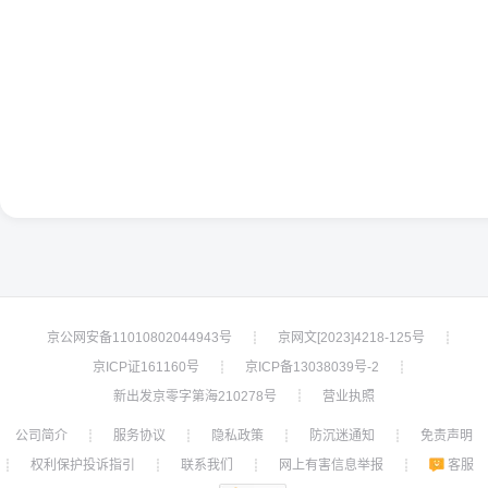
京公网安备11010802044943号
京网文[2023]4218-125号
┊
┊
京ICP证161160号
京ICP备13038039号-2
┊
┊
新出发京零字第海210278号
营业执照
┊
公司简介
服务协议
隐私政策
防沉迷通知
免责声明
┊
┊
┊
┊
权利保护投诉指引
联系我们
网上有害信息举报
客服
┊
┊
┊
┊