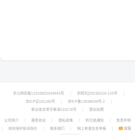
京公网安备11010802044943号
京网文[2023]4218-125号
┊
┊
京ICP证161160号
京ICP备13038039号-2
┊
┊
新出发京零字第海210278号
营业执照
┊
公司简介
服务协议
隐私政策
防沉迷通知
免责声明
┊
┊
┊
┊
权利保护投诉指引
联系我们
网上有害信息举报
客服
┊
┊
┊
┊