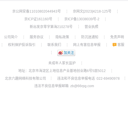
京公网安备11010802044943号
京网文[2023]4218-125号
┊
┊
京ICP证161160号
京ICP备13038039号-2
┊
┊
新出发京零字第海210278号
营业执照
┊
公司简介
服务协议
隐私政策
防沉迷通知
免责声明
┊
┊
┊
┊
权利保护投诉指引
联系我们
网上有害信息举报
客服
┊
┊
┊
┊
┊
加关注
未成年人家长监护
┊
地址：北京市海淀区上地信息产业基地创业路6号5层5012
┊
北京六趣网络科技有限公司
违法和不良信息举报电话 022-69490978
┊
┊
违法不良信息举报邮箱 zb@66rpg.com