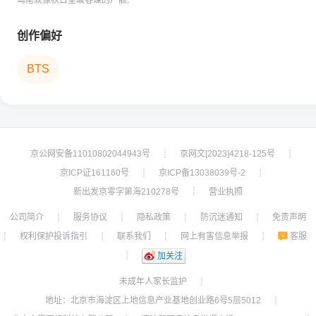
鸢尾就像秋日里破春蝶的尸骸.
创作偏好
BTS
京公网安备11010802044943号
京网文[2023]4218-125号
┊
┊
京ICP证161160号
京ICP备13038039号-2
┊
┊
新出发京零字第海210278号
营业执照
┊
公司简介
服务协议
隐私政策
防沉迷通知
免责声明
┊
┊
┊
┊
权利保护投诉指引
联系我们
网上有害信息举报
客服
┊
┊
┊
┊
┊
加关注
未成年人家长监护
┊
地址：北京市海淀区上地信息产业基地创业路6号5层5012
┊