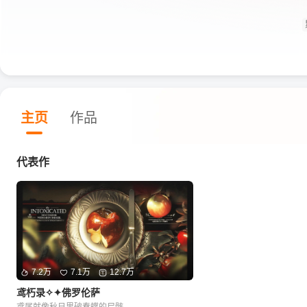
主页
作品
代表作
7.2万
7.1万
12.7万
鸢朽录✧✦佛罗伦萨