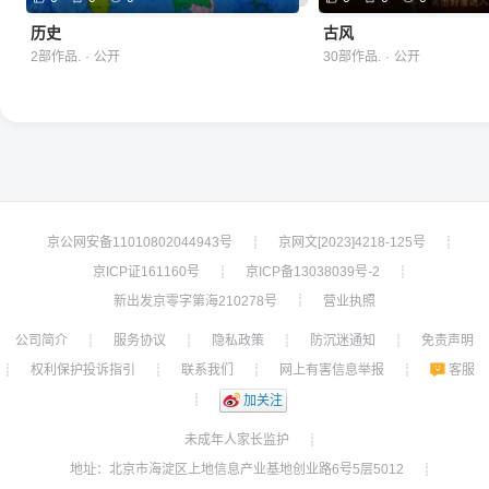
历史
古风
2部作品.
·
公开
30部作品.
·
公开
京公网安备11010802044943号
京网文[2023]4218-125号
┊
┊
京ICP证161160号
京ICP备13038039号-2
┊
┊
新出发京零字第海210278号
营业执照
┊
公司简介
服务协议
隐私政策
防沉迷通知
免责声明
┊
┊
┊
┊
权利保护投诉指引
联系我们
网上有害信息举报
客服
┊
┊
┊
┊
┊
加关注
未成年人家长监护
┊
地址：北京市海淀区上地信息产业基地创业路6号5层5012
┊