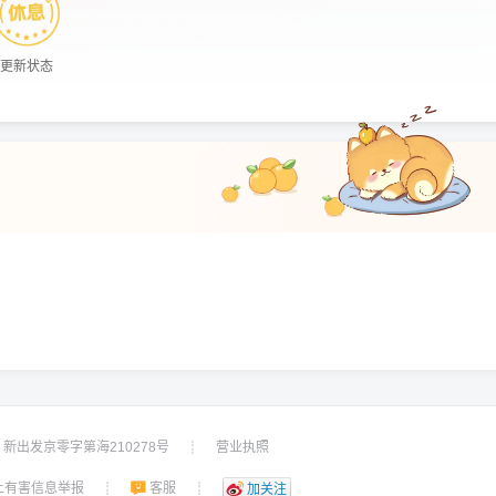
更新状态
新出发京零字第海210278号
营业执照
┊
上有害信息举报
客服
┊
┊
加关注