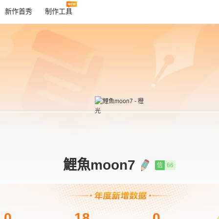
新作首秀
制作工具
鯉魚moon7
信
66
0
18
0