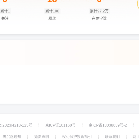
累计1
累计100
累计97.2万
关注
粉丝
在更字数
2023]4218-125号
京ICP证161160号
京ICP备13038039号-2
┊
┊
┊
防沉迷通知
免责声明
权利保护投诉指引
联系我们
网
┊
┊
┊
┊