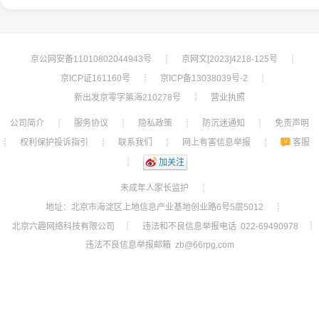
京公网安备11010802044943号
京网文[2023]4218-125号
┊
┊
京ICP证161160号
京ICP备13038039号-2
┊
┊
新出发京零字第海210278号
营业执照
┊
公司简介
服务协议
隐私政策
防沉迷通知
免责声明
┊
┊
┊
┊
权利保护投诉指引
联系我们
网上有害信息举报
客服
┊
┊
┊
┊
┊
加关注
未成年人家长监护
┊
地址：北京市海淀区上地信息产业基地创业路6号5层5012
┊
北京六趣网络科技有限公司
违法和不良信息举报电话 022-69490978
┊
┊
违法不良信息举报邮箱 zb@66rpg.com