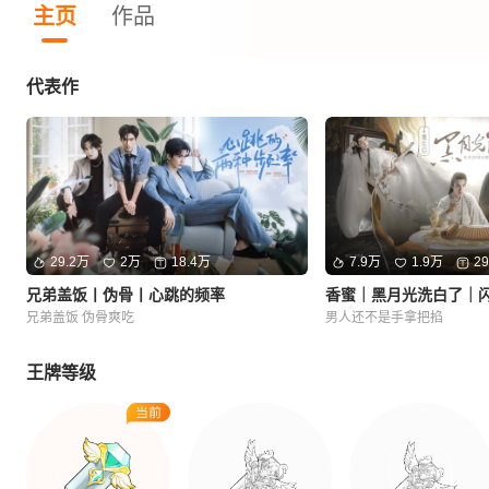
主页
作品
代表作
29.2万
2万
18.4万
7.9万
1.9万
2
兄弟盖饭丨伪骨丨心跳的频率
香蜜｜黑月光洗白了｜
兄弟盖饭 伪骨爽吃
男人还不是手拿把掐
王牌等级