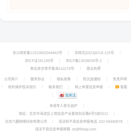
京公网安备11010802044943号
京网文[2023]4218-125号
┊
┊
京ICP证161160号
京ICP备13038039号-2
┊
┊
新出发京零字第海210278号
营业执照
┊
公司简介
服务协议
隐私政策
防沉迷通知
免责声明
┊
┊
┊
┊
权利保护投诉指引
联系我们
网上有害信息举报
客服
┊
┊
┊
┊
┊
加关注
未成年人家长监护
┊
地址：北京市海淀区上地信息产业基地创业路6号5层5012
┊
北京六趣网络科技有限公司
违法和不良信息举报电话 022-69490978
┊
┊
违法不良信息举报邮箱 zb@66rpg.com