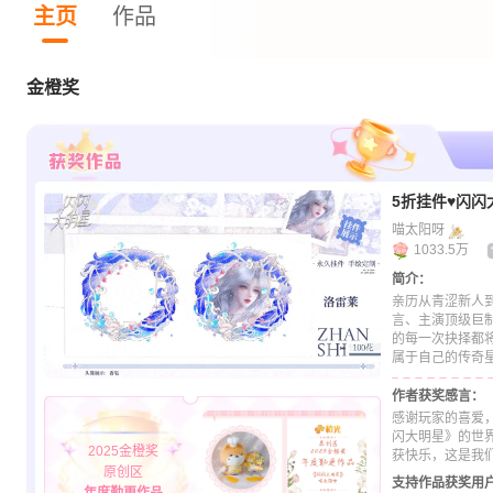
主页
作品
金橙奖
5折挂件♥闪闪
喵太阳呀
1033.5万
简介：
亲历从青涩新人
言、主演顶级巨
的每一次抉择都
属于自己的传奇
作者获奖感言：
感谢玩家的喜爱
闪大明星》的世
2025金橙奖
获快乐，这是我
原创区
支持作品获奖用