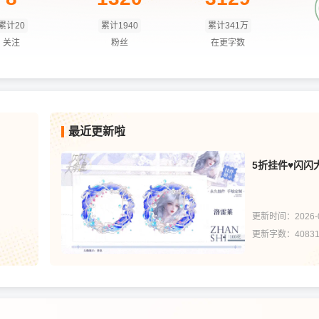
累计20
累计1940
累计341万
关注
粉丝
在更字数
最近更新啦
5折挂件♥闪闪
更新时间：2026-0
更新字数：4083