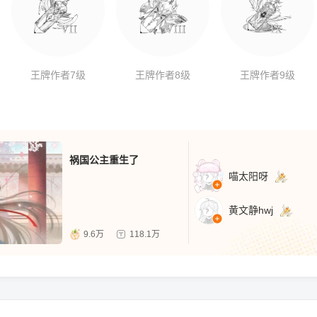
王牌作者7级
王牌作者8级
王牌作者9级
祸国公主重生了
喵太阳呀
黄文静hwj
9.6万
118.1万