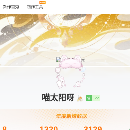
新作首秀
制作工具
喵太阳呀
信
122
8
1320
3129