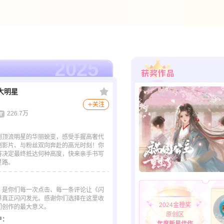
2025
大明星
关注
226.7万
到顶流明星的华丽蜕变，感受手握高奢代
制影片、与粉丝双向奔赴的高光时刻！你
将决定最终抵达何种高度，快来亲手书写
星路。
，是你们每一次点击、每一条评论让《闪
界真正闪闪发光。感谢你们选择在这里收
2024金橙奖
们创作的最大意义。
原创区
户：