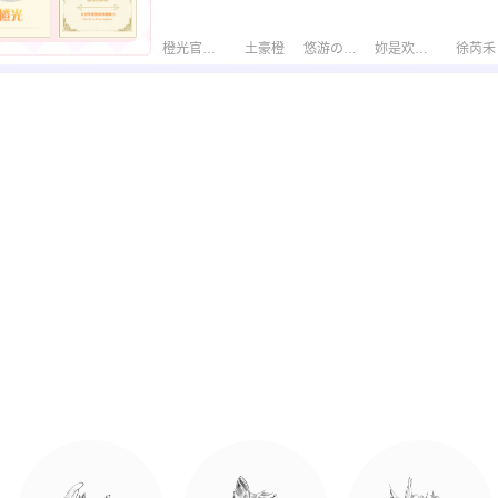
橙光官方周边
土豪橙
悠游の幼子
妳是欢喜亦是劫
徐芮禾