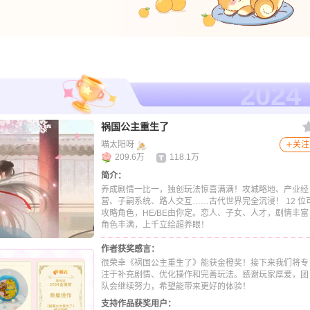
2024
祸国公主重生了
喵太阳呀
关注
209.6万
118.1万
简介：
养成剧情一比一，独创玩法惊喜满满！攻城略地、产业经
营、子嗣系统、路人交互……古代世界完全沉浸！ 12 位
攻略角色，HE/BE由你定。恋人、子女、人才，剧情丰富
角色丰满，上千立绘超养眼！
作者获奖感言：
很荣幸《祸国公主重生了》能获金橙奖！接下来我们将专
注于补充剧情、优化操作和完善玩法。感谢玩家厚爱，团
队会继续努力，希望能带来更好的体验！
支持作品获奖用户：