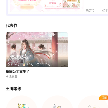
年度勤更作品
悠游の幼子
张半
代表作
45.4万
9.6万
118.1万
祸国公主重生了
主线免费
王牌等级