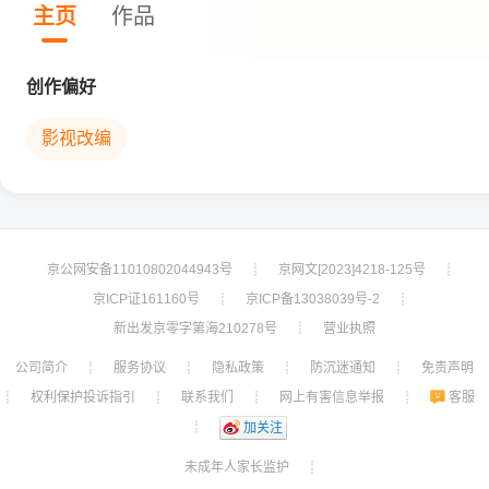
主页
作品
创作偏好
影视改编
京公网安备11010802044943号
京网文[2023]4218-125号
┊
┊
京ICP证161160号
京ICP备13038039号-2
┊
┊
新出发京零字第海210278号
营业执照
┊
公司简介
服务协议
隐私政策
防沉迷通知
免责声明
┊
┊
┊
┊
权利保护投诉指引
联系我们
网上有害信息举报
客服
┊
┊
┊
┊
┊
加关注
未成年人家长监护
┊