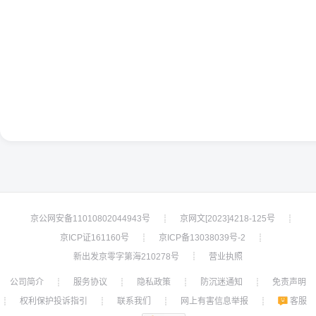
京公网安备11010802044943号
京网文[2023]4218-125号
┊
┊
京ICP证161160号
京ICP备13038039号-2
┊
┊
新出发京零字第海210278号
营业执照
┊
公司简介
服务协议
隐私政策
防沉迷通知
免责声明
┊
┊
┊
┊
权利保护投诉指引
联系我们
网上有害信息举报
客服
┊
┊
┊
┊