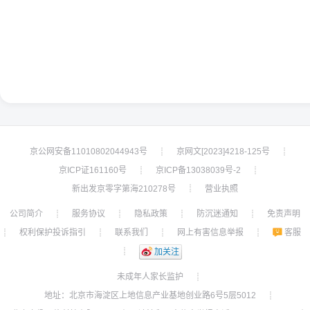
京公网安备11010802044943号
京网文[2023]4218-125号
┊
┊
京ICP证161160号
京ICP备13038039号-2
┊
┊
新出发京零字第海210278号
营业执照
┊
公司简介
服务协议
隐私政策
防沉迷通知
免责声明
┊
┊
┊
┊
权利保护投诉指引
联系我们
网上有害信息举报
客服
┊
┊
┊
┊
┊
加关注
未成年人家长监护
┊
地址：北京市海淀区上地信息产业基地创业路6号5层5012
┊