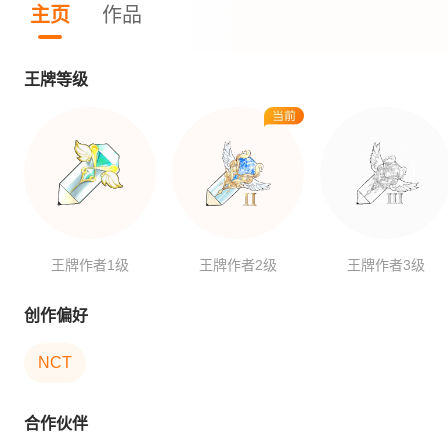
主页
作品
王牌等级
王牌作者1级
王牌作者2级
王牌作者3级
创作偏好
NCT
合作伙伴