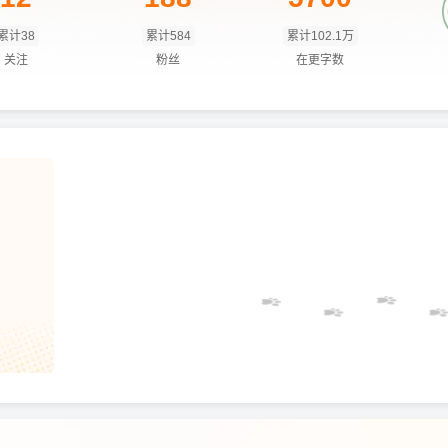
累计38
累计584
累计102.1万
关注
粉丝
在更字数