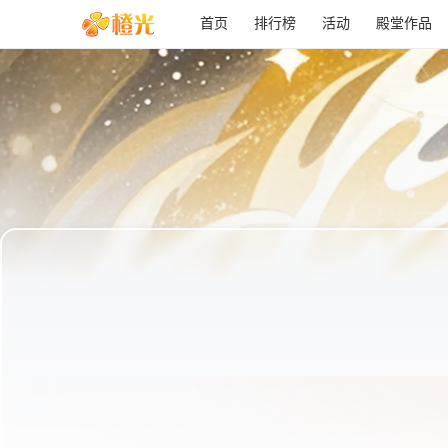
首页
排行榜
活动
殿堂作品