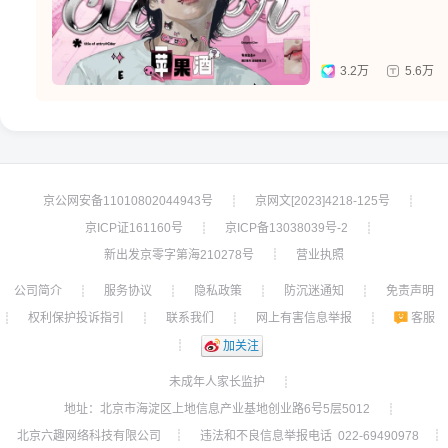
3.2万
5.6万
京公网安备11010802044943号
京网文[2023]4218-125号
┊
┊
京ICP证161160号
京ICP备13038039号-2
┊
┊
新出发京零字第海210278号
营业执照
┊
公司简介
服务协议
隐私政策
防沉迷通知
免责声明
┊
┊
┊
┊
权利保护投诉指引
联系我们
网上有害信息举报
客服
┊
┊
┊
┊
┊
加关注
未成年人家长监护
┊
地址：北京市海淀区上地信息产业基地创业路6号5层5012
┊
北京六趣网络科技有限公司
违法和不良信息举报电话 022-69490978
┊
┊