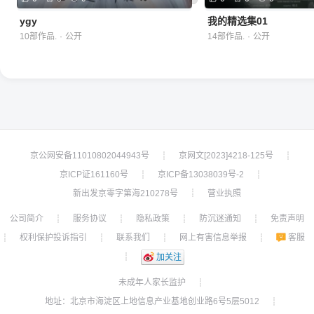
ygy
我的精选集01
10部作品.
·
公开
14部作品.
·
公开
京公网安备11010802044943号
京网文[2023]4218-125号
┊
┊
京ICP证161160号
京ICP备13038039号-2
┊
┊
新出发京零字第海210278号
营业执照
┊
公司简介
服务协议
隐私政策
防沉迷通知
免责声明
┊
┊
┊
┊
权利保护投诉指引
联系我们
网上有害信息举报
客服
┊
┊
┊
┊
┊
加关注
未成年人家长监护
┊
地址：北京市海淀区上地信息产业基地创业路6号5层5012
┊