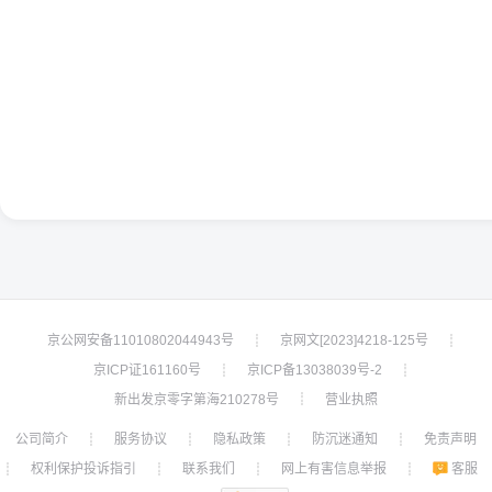
京公网安备11010802044943号
京网文[2023]4218-125号
┊
┊
京ICP证161160号
京ICP备13038039号-2
┊
┊
新出发京零字第海210278号
营业执照
┊
公司简介
服务协议
隐私政策
防沉迷通知
免责声明
┊
┊
┊
┊
权利保护投诉指引
联系我们
网上有害信息举报
客服
┊
┊
┊
┊