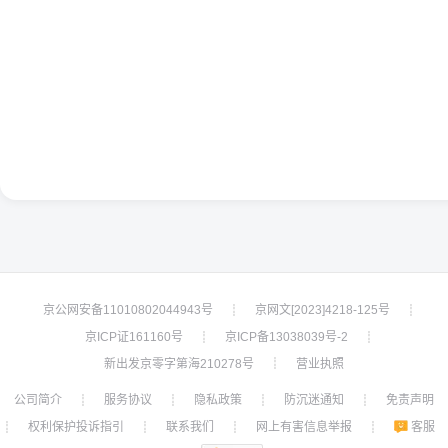
京公网安备11010802044943号
京网文[2023]4218-125号
┊
┊
京ICP证161160号
京ICP备13038039号-2
┊
┊
新出发京零字第海210278号
营业执照
┊
公司简介
服务协议
隐私政策
防沉迷通知
免责声明
┊
┊
┊
┊
权利保护投诉指引
联系我们
网上有害信息举报
客服
┊
┊
┊
┊